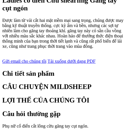
Ladies cổ điển Cừu shearling Găng tay
cụt ngón
Được làm từ vải cắt hai mặt mềm mại sang trọng, chúng được may
bằng kỹ thuật truyền thống. cực kỳ ấm và bền, nhưng các sợi tự
nhiên làm cho găng tay thoáng khí. găng tay này có sẵn cầu vồng
với nhiều màu sắc khác nhau. Hoàn hảo để thưởng thức điện thoại
thông minh của bạn trong thời tiết lạnh và cũng rất phổ biến để lái
xe, cũng như trang phục thời trang vào mùa đông.
Gửi email cho chúng tôi
Tải xuống dưới dạng PDF
Chi tiết sản phẩm
CÂU CHUYỆN MILDSHEEP
LỢI THẾ CỦA CHÚNG TÔI
Câu hỏi thường gặp
Phụ nữ cổ điển cắt lông cừu găng tay cụt ngón.