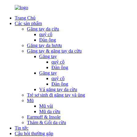
Trang Chủ
Các sản phẩm
Găng tay da cừu
quý cô
Đàn ông
Găng tay da hươu
Găng tay & găng tay da cừu
Găng tay
quý cô
Đàn ông
Găng tay
quý cô
Đàn ông
Vá găng tay da cừu
Trẻ sơ sinh đi găng tay và ủng
Mũ
Mũ vải
Mũ da cừu
Earmuff & Insole
Thảm & Gối da cừu
Tin tức
Câu hỏi thường gặp