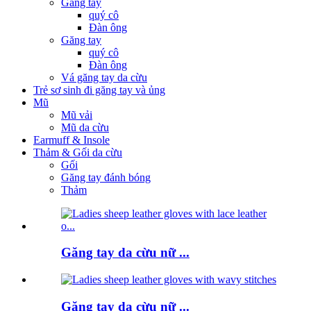
Găng tay
quý cô
Đàn ông
Găng tay
quý cô
Đàn ông
Vá găng tay da cừu
Trẻ sơ sinh đi găng tay và ủng
Mũ
Mũ vải
Mũ da cừu
Earmuff & Insole
Thảm & Gối da cừu
Gối
Găng tay đánh bóng
Thảm
Găng tay da cừu nữ ...
Găng tay da cừu nữ ...