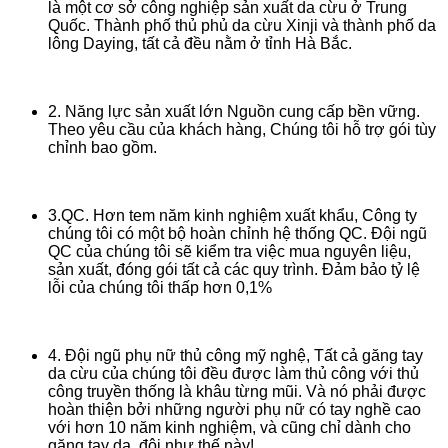
là một cơ sở công nghiệp sản xuất da cừu ở Trung
Quốc. Thành phố thủ phủ da cừu Xinji và thành phố da
lông Daying, tất cả đều nằm ở tỉnh Hà Bắc.
2. Năng lực sản xuất lớn Nguồn cung cấp bền vững.
Theo yêu cầu của khách hàng, Chúng tôi hỗ trợ gói tùy
chỉnh bao gồm.
3.QC. Hơn tem năm kinh nghiệm xuất khẩu, Công ty
chúng tôi có một bộ hoàn chỉnh hệ thống QC. Đội ngũ
QC của chúng tôi sẽ kiểm tra việc mua nguyên liệu,
sản xuất, đóng gói tất cả các quy trình. Đảm bảo tỷ lệ
lỗi của chúng tôi thấp hơn 0,1%
4. Đội ngũ phụ nữ thủ công mỹ nghệ, Tất cả găng tay
da cừu của chúng tôi đều được làm thủ công với thủ
công truyền thống là khâu từng mũi. Và nó phải được
hoàn thiện bởi những người phụ nữ có tay nghề cao
với hơn 10 năm kinh nghiệm, và cũng chỉ dành cho
găng tay da. đội như thế này!