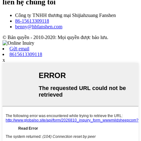
liên hệ chúng tôi
Công ty TNHH thương mại Shijiahzuang Fanshen
86-15613309118
benny@hbfanshen.com
© Bản quyền - 2010-2020: Mọi quyền được bảo lưu.
Gửi email
8615613309118
x