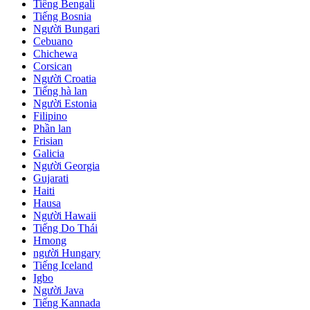
Tiếng Bengali
Tiếng Bosnia
Người Bungari
Cebuano
Chichewa
Corsican
Người Croatia
Tiếng hà lan
Người Estonia
Filipino
Phần lan
Frisian
Galicia
Người Georgia
Gujarati
Haiti
Hausa
Người Hawaii
Tiếng Do Thái
Hmong
người Hungary
Tiếng Iceland
Igbo
Người Java
Tiếng Kannada