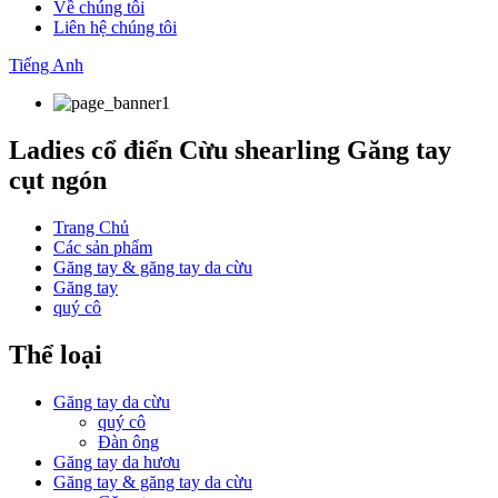
Về chúng tôi
Liên hệ chúng tôi
Tiếng Anh
Ladies cổ điển Cừu shearling Găng tay
cụt ngón
Trang Chủ
Các sản phẩm
Găng tay & găng tay da cừu
Găng tay
quý cô
Thể loại
Găng tay da cừu
quý cô
Đàn ông
Găng tay da hươu
Găng tay & găng tay da cừu