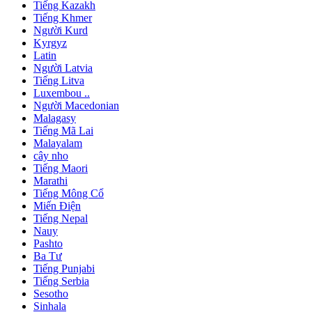
Tiếng Kazakh
Tiếng Khmer
Người Kurd
Kyrgyz
Latin
Người Latvia
Tiếng Litva
Luxembou ..
Người Macedonian
Malagasy
Tiếng Mã Lai
Malayalam
cây nho
Tiếng Maori
Marathi
Tiếng Mông Cổ
Miến Điện
Tiếng Nepal
Nauy
Pashto
Ba Tư
Tiếng Punjabi
Tiếng Serbia
Sesotho
Sinhala