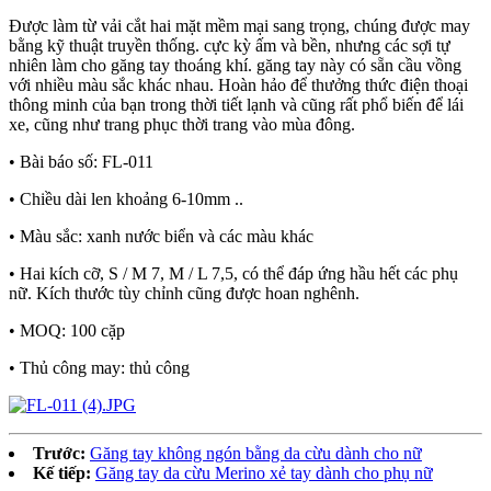
Được làm từ vải cắt hai mặt mềm mại sang trọng, chúng được may
bằng kỹ thuật truyền thống. cực kỳ ấm và bền, nhưng các sợi tự
nhiên làm cho găng tay thoáng khí. găng tay này có sẵn cầu vồng
với nhiều màu sắc khác nhau. Hoàn hảo để thưởng thức điện thoại
thông minh của bạn trong thời tiết lạnh và cũng rất phổ biến để lái
xe, cũng như trang phục thời trang vào mùa đông.
• Bài báo số: FL-011
• Chiều dài len khoảng 6-10mm ..
• Màu sắc: xanh nước biển và các màu khác
• Hai kích cỡ, S / M 7, M / L 7,5, có thể đáp ứng hầu hết các phụ
nữ. Kích thước tùy chỉnh cũng được hoan nghênh.
• MOQ: 100 cặp
• Thủ công may: thủ công
Trước:
Găng tay không ngón bằng da cừu dành cho nữ
Kế tiếp:
Găng tay da cừu Merino xẻ tay dành cho phụ nữ