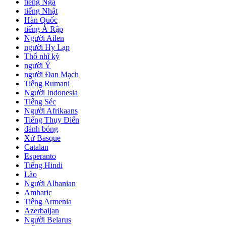
tiếng Nga
tiếng Nhật
Hàn Quốc
tiếng Ả Rập
Người Ailen
người Hy Lạp
Thổ nhĩ kỳ
người Ý
người Đan Mạch
Tiếng Rumani
Người Indonesia
Tiếng Séc
Người Afrikaans
Tiếng Thụy Điển
đánh bóng
Xứ Basque
Catalan
Esperanto
Tiếng Hindi
Lào
Người Albanian
Amharic
Tiếng Armenia
Azerbaijan
Người Belarus