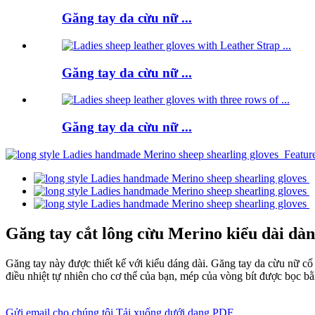
Găng tay da cừu nữ ...
Găng tay da cừu nữ ...
Găng tay da cừu nữ ...
Găng tay cắt lông cừu Merino kiểu dài dà
Găng tay này được thiết kế với kiểu dáng dài. Găng tay da cừu nữ cổ
điều nhiệt tự nhiên cho cơ thể của bạn, mép của vòng bít được bọc bằ
Gửi email cho chúng tôi
Tải xuống dưới dạng PDF