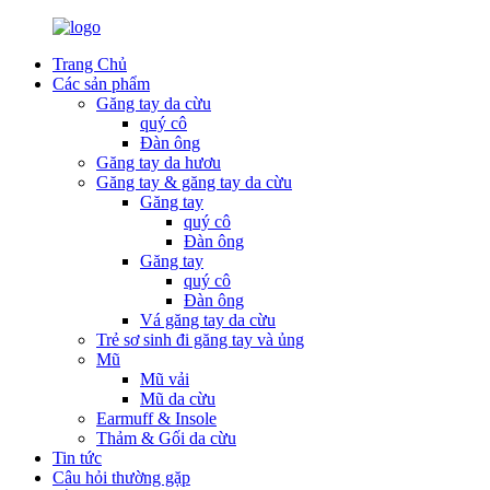
Trang Chủ
Các sản phẩm
Găng tay da cừu
quý cô
Đàn ông
Găng tay da hươu
Găng tay & găng tay da cừu
Găng tay
quý cô
Đàn ông
Găng tay
quý cô
Đàn ông
Vá găng tay da cừu
Trẻ sơ sinh đi găng tay và ủng
Mũ
Mũ vải
Mũ da cừu
Earmuff & Insole
Thảm & Gối da cừu
Tin tức
Câu hỏi thường gặp