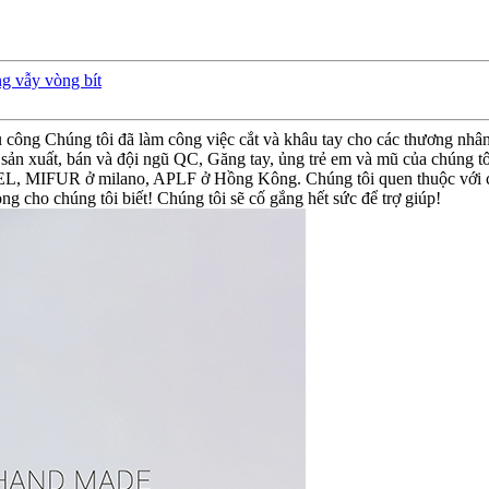
ng vẫy vòng bít
ng Chúng tôi đã làm công việc cắt và khâu tay cho các thương nhân 
p, sản xuất, bán và đội ngũ QC, Găng tay, ủng trẻ em và mũ của chúng
EL, MIFUR ở milano, APLF ở Hồng Kông. Chúng tôi quen thuộc với cá
òng cho chúng tôi biết! Chúng tôi sẽ cố gắng hết sức để trợ giúp!