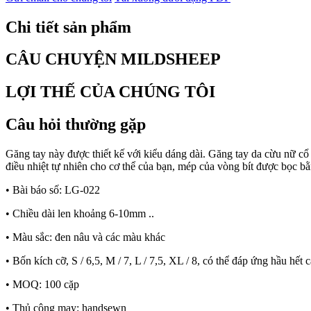
Chi tiết sản phẩm
CÂU CHUYỆN MILDSHEEP
LỢI THẾ CỦA CHÚNG TÔI
Câu hỏi thường gặp
Găng tay này được thiết kế với kiểu dáng dài. Găng tay da cừu nữ cổ
điều nhiệt tự nhiên cho cơ thể của bạn, mép của vòng bít được bọc bằ
• Bài báo số: LG-022
• Chiều dài len khoảng 6-10mm ..
• Màu sắc: đen nâu và các màu khác
• Bốn kích cỡ, S / 6,5, M / 7, L / 7,5, XL / 8, có thể đáp ứng hầu h
• MOQ: 100 cặp
• Thủ công may: handsewn