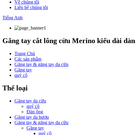
Về chúng tôi
Liên hệ chúng tôi
Tiếng Anh
Găng tay cắt lông cừu Merino kiểu dài dà
Trang Chủ
Các sản phẩm
Găng tay & găng tay da cừu
Găng tay
quý cô
Thể loại
Găng tay da cừu
quý cô
Đàn ông
Găng tay da hươu
Găng tay & găng tay da cừu
Găng tay
quý cô