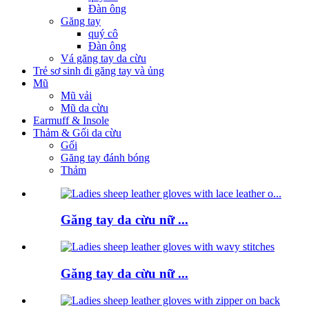
Đàn ông
Găng tay
quý cô
Đàn ông
Vá găng tay da cừu
Trẻ sơ sinh đi găng tay và ủng
Mũ
Mũ vải
Mũ da cừu
Earmuff & Insole
Thảm & Gối da cừu
Gối
Găng tay đánh bóng
Thảm
Găng tay da cừu nữ ...
Găng tay da cừu nữ ...