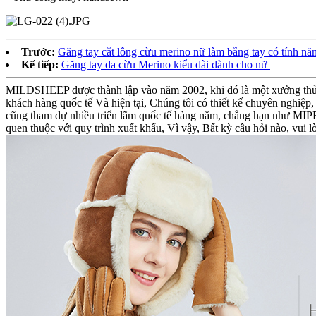
Trước:
Găng tay cắt lông cừu merino nữ làm bằng tay có tính nă
Kế tiếp:
Găng tay da cừu Merino kiểu dài dành cho nữ
MILDSHEEP được thành lập vào năm 2002, khi đó là một xưởng thủ cô
khách hàng quốc tế Và hiện tại, Chúng tôi có thiết kế chuyên nghiệ
cũng tham dự nhiều triển lãm quốc tế hàng năm, chẳng hạn như MIP
quen thuộc với quy trình xuất khẩu, Vì vậy, Bất kỳ câu hỏi nào, vui l