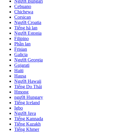
Người Bungari
Cebuano
Chichewa
Corsican
Người Croatia
Tiếng hà lan
Người Estonia
Filipino
Phần lan
Frisian
Galicia
Người Georgia
Gujarati
Haiti
Hausa
Người Hawaii
Tiếng Do Thái
Hmong
người Hungary
Tiếng Iceland
Igbo
Người Java
Tiếng Kannada
Tiếng Kazakh
Tiếng Khmer