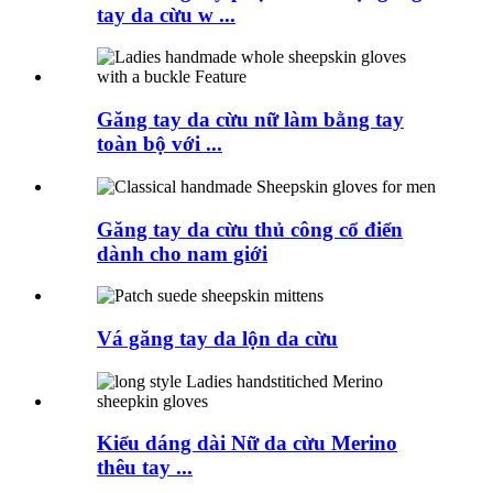
tay da cừu w ...
Găng tay da cừu nữ làm bằng tay
toàn bộ với ...
Găng tay da cừu thủ công cổ điển
dành cho nam giới
Vá găng tay da lộn da cừu
Kiểu dáng dài Nữ da cừu Merino
thêu tay ...