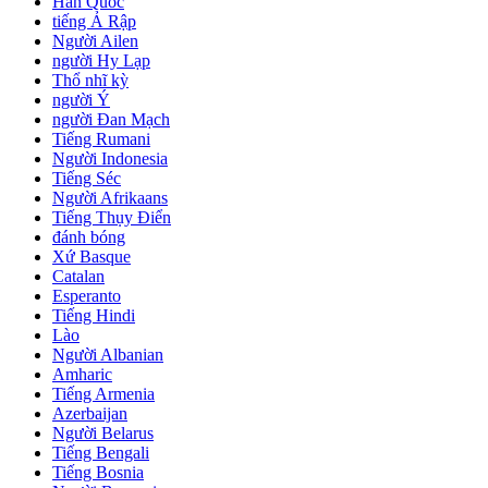
Hàn Quốc
tiếng Ả Rập
Người Ailen
người Hy Lạp
Thổ nhĩ kỳ
người Ý
người Đan Mạch
Tiếng Rumani
Người Indonesia
Tiếng Séc
Người Afrikaans
Tiếng Thụy Điển
đánh bóng
Xứ Basque
Catalan
Esperanto
Tiếng Hindi
Lào
Người Albanian
Amharic
Tiếng Armenia
Azerbaijan
Người Belarus
Tiếng Bengali
Tiếng Bosnia