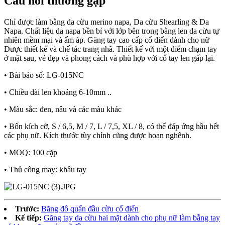
Câu hỏi thường gặp
Chỉ được làm bằng da cừu merino napa, Da cừu Shearling & Da
Napa. Chất liệu da napa bền bỉ với lớp bên trong bằng len da cừu tự
nhiên mềm mại và ấm áp. Găng tay cao cấp cổ điển dành cho nữ
Được thiết kế và chế tác trang nhã. Thiết kế với một điểm chạm tay
ở mặt sau, vẻ đẹp và phong cách và phù hợp với cổ tay len gấp lại.
• Bài báo số: LG-015NC
• Chiều dài len khoảng 6-10mm ..
• Màu sắc: đen, nâu và các màu khác
• Bốn kích cỡ, S / 6,5, M / 7, L / 7,5, XL / 8, có thể đáp ứng hầu hết
các phụ nữ. Kích thước tùy chỉnh cũng được hoan nghênh.
• MOQ: 100 cặp
• Thủ công may: khâu tay
Trước:
Băng đô quấn đầu cừu cổ điển
Kế tiếp:
Găng tay da cừu hai mặt dành cho phụ nữ làm bằng tay