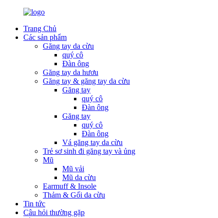
Trang Chủ
Các sản phẩm
Găng tay da cừu
quý cô
Đàn ông
Găng tay da hươu
Găng tay & găng tay da cừu
Găng tay
quý cô
Đàn ông
Găng tay
quý cô
Đàn ông
Vá găng tay da cừu
Trẻ sơ sinh đi găng tay và ủng
Mũ
Mũ vải
Mũ da cừu
Earmuff & Insole
Thảm & Gối da cừu
Tin tức
Câu hỏi thường gặp