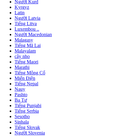
Người Kurd
Kyrgyz
Latin
Người Latvia
Tiếng Litva
Luxembou ..
Người Macedonian
Malagasy
Tiếng Mã Lai
Malayalam
cây nho
Tiếng Maori
Marathi
Tiếng Mông Cổ
Miến Điện
Tiếng Nepal
Nauy
Pashto
Ba Tư
Tiếng Punjabi
Tiếng Serbia
Sesotho
Sinhala
Tiếng Slovak
Người Slovenia