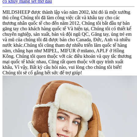
có khuy măng sét mở đầu
MILDSHEEP được thành lập vào năm 2002, khi đó là một xưởng
thủ công Chúng tôi đã làm công việc cắt và khâu tay cho các
thương nhân quốc tế cho đến năm 2012, Chúng tôi bắt đầu tự bán
găng tay cho khách hàng quốc tế Và hiện tại, Chúng tôi có thiết kế
chuyên nghiệp, sản xuất, bán và đội ngũ QC, Găng tay, ủng trẻ em
và mũ của chúng tôi đã được bán cho Canada, Đức, Anh và nhiều
nước khác.Chúng tôi cũng tham dự nhiều triển lãm quốc tế hàng
năm, chẳng hạn như MIPEL, MIFUR ở milano, APLF ở Hồng
Kông. Chúng tôi quen thuộc với các điều khoản và quy tắc thương
mại quốc tế khác nhau, Cũng rất quen thuộc với quy trình xuất
khẩu, Vì vậy, Bất kỳ câu hỏi nào, vui lòng cho chúng tôi biết!
Chúng tôi sẽ cố gắng hết sức để trợ giúp!