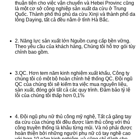
thuận tiện cho việc vận chuyển và Hebei Provinc cũng
là một cơ sở công nghiệp sản xuất da cừu ở Trung
Quốc. Thành phố thủ phủ da cừu Xinji và thành phố da
lông Daying, tất cả đều nằm ở tỉnh Hà Bắc.
2. Năng lực sản xuất lớn Nguồn cung cấp bền vững.
Theo yêu cầu của khách hàng, Chúng tôi hỗ trợ gói tùy
chỉnh bao gồm.
3.QC. Hơn tem năm kinh nghiệm xuất khẩu, Công ty
chúng tôi có một bộ hoàn chỉnh hệ thống QC. Đội ngũ
QC của chúng tôi sẽ kiểm tra việc mua nguyên liệu,
sản xuất, đóng gói tất cả các quy trình. Đảm bảo tỷ lệ
lỗi của chúng tôi thấp hơn 0,1%
4. Đội ngũ phụ nữ thủ công mỹ nghệ, Tất cả găng tay
da cừu của chúng tôi đều được làm thủ công với thủ
công truyền thống là khâu từng mũi. Và nó phải được
hoàn thiện bởi những người phụ nữ có tay nghề cao
với hơn 10 năm kinh nghiệm, và cũng chỉ dành cho