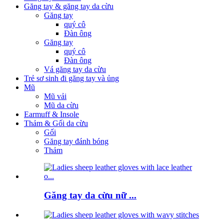
Găng tay & găng tay da cừu
Găng tay
quý cô
Đàn ông
Găng tay
quý cô
Đàn ông
Vá găng tay da cừu
Trẻ sơ sinh đi găng tay và ủng
Mũ
Mũ vải
Mũ da cừu
Earmuff & Insole
Thảm & Gối da cừu
Gối
Găng tay đánh bóng
Thảm
Găng tay da cừu nữ ...