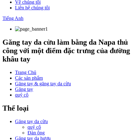
Về chúng tôi
Liên hệ chúng tôi
Tiếng Anh
Găng tay da cừu làm bằng da Napa thủ
công với một điểm đặc trưng của đường
khâu tay
Trang Chủ
Các sản phẩm
Găng tay & găng tay da cừu
Găng tay
quý cô
Thể loại
Găng tay da cừu
quý cô
Đàn ông
Găng tay da hươu