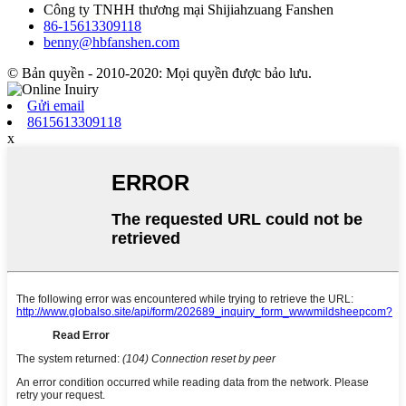
Công ty TNHH thương mại Shijiahzuang Fanshen
86-15613309118
benny@hbfanshen.com
© Bản quyền - 2010-2020: Mọi quyền được bảo lưu.
Gửi email
8615613309118
x