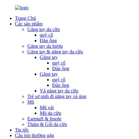
Trang Chủ
Các sản phẩm
Găng tay da cừu
quý cô
Đàn ông
Găng tay da hươu
Găng tay & găng tay da cừu
Găng tay
quý cô
Đàn ông
Găng tay
quý cô
Đàn ông
Vá găng tay da cừu
Trẻ sơ sinh đi găng tay và ủng
Mũ
Mũ vải
Mũ da cừu
Earmuff & Insole
Thảm & Gối da cừu
Tin tức
Câu hỏi thường gặp