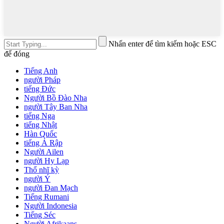
Nhấn enter để tìm kiếm hoặc ESC
để đóng
Tiếng Anh
người Pháp
tiếng Đức
Người Bồ Đào Nha
người Tây Ban Nha
tiếng Nga
tiếng Nhật
Hàn Quốc
tiếng Ả Rập
Người Ailen
người Hy Lạp
Thổ nhĩ kỳ
người Ý
người Đan Mạch
Tiếng Rumani
Người Indonesia
Tiếng Séc
Người Afrikaans