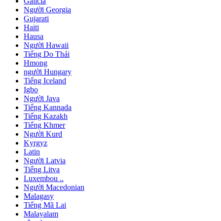
Galicia
Người Georgia
Gujarati
Haiti
Hausa
Người Hawaii
Tiếng Do Thái
Hmong
người Hungary
Tiếng Iceland
Igbo
Người Java
Tiếng Kannada
Tiếng Kazakh
Tiếng Khmer
Người Kurd
Kyrgyz
Latin
Người Latvia
Tiếng Litva
Luxembou ..
Người Macedonian
Malagasy
Tiếng Mã Lai
Malayalam