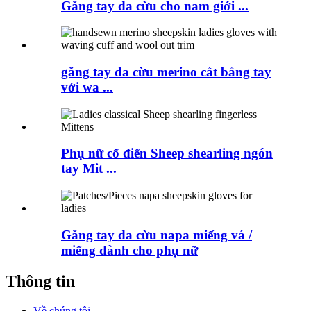
Găng tay da cừu cho nam giới ...
găng tay da cừu merino cắt bằng tay
với wa ...
Phụ nữ cổ điển Sheep shearling ngón
tay Mit ...
Găng tay da cừu napa miếng vá /
miếng dành cho phụ nữ
Thông tin
Về chúng tôi