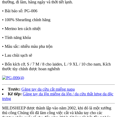
thường, đi làm, hàng ngày và thời tiết lạnh.
• Bài báo số: PG-006
• 100% Shearling chính hãng
• Merino len cách nhiệt
• Tính năng khóa
• Màu sắc: nhiều màu pha trộn
• Lau chùi sạch sẽ
• Bốn kích cỡ, S / 7 M / 8 cho laides, L / 9 XL / 10 cho nam, Kích
thước tùy chỉnh được hoan nghênh
Trước:
Găng tay da cừu cắt miếng napa
Kế tiếp:
Găng tay da lộn miếng da lộn / da cừu thắt lưng da đặc
trưng
MILDSHEEP được thành lập vào năm 2002, khi đó là một xưởng
thủ công Chúng tôi đã làm công việc cắt và khâu tay cho các