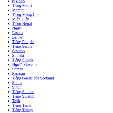
cây nho
Tiếng Maori
Marathi
Tiếng Mông Cổ
Miến Điện
Tiếng Nepal
Nauy
Pashto
Ba Tư
Tiếng Punjabi
Tiếng Serbia
Sesotho
Sinhala
Tiếng Slovak
Người Slovenia
Somali
Samoan
Tiếng Gaelic của Scotland
Shona
Sindhi
Tiếng Sundan
Tiếng Swahili
Tajik
Tiếng Tamil
Tiếng Telugu