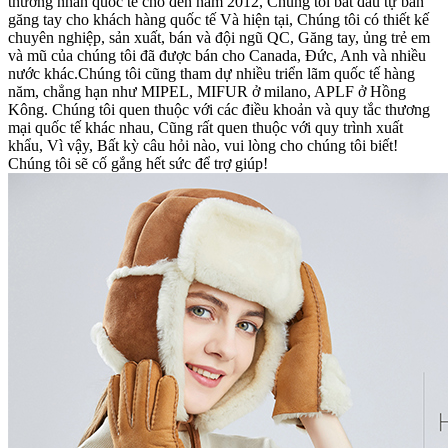
thương nhân quốc tế cho đến năm 2012, Chúng tôi bắt đầu tự bán
găng tay cho khách hàng quốc tế Và hiện tại, Chúng tôi có thiết kế
chuyên nghiệp, sản xuất, bán và đội ngũ QC, Găng tay, ủng trẻ em
và mũ của chúng tôi đã được bán cho Canada, Đức, Anh và nhiều
nước khác.Chúng tôi cũng tham dự nhiều triển lãm quốc tế hàng
năm, chẳng hạn như MIPEL, MIFUR ở milano, APLF ở Hồng
Kông. Chúng tôi quen thuộc với các điều khoản và quy tắc thương
mại quốc tế khác nhau, Cũng rất quen thuộc với quy trình xuất
khẩu, Vì vậy, Bất kỳ câu hỏi nào, vui lòng cho chúng tôi biết!
Chúng tôi sẽ cố gắng hết sức để trợ giúp!