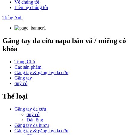
Về chúng tôi
Liên hệ chúng tôi
Tiếng Anh
Găng tay da cừu napa bản vá / miếng có
khóa
Trang Chủ
Các sản phẩm
Găng tay & găng tay da cừu
Găng tay
quý cô
Thể loại
Găng tay da cừu
quý cô
Đàn ông
Găng tay da hươu
Găng tay & găng tay da cừu