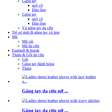
Găng tay
quý cô
Đàn ông
Găng tay
quý cô
Đàn ông
Vá găng tay da cừu
Trẻ sơ sinh đi găng tay và ủng
Mũ
Mũ vải
Mũ da cừu
Earmuff & Insole
Thảm & Gối da cừu
Gối
Găng tay đánh bóng
Thảm
Găng tay da cừu nữ ...
Găng tay da cừu nữ ...