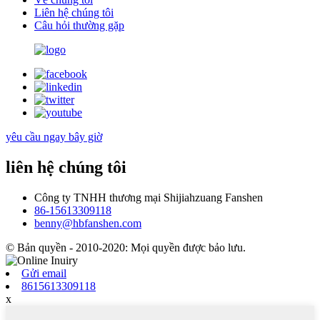
Liên hệ chúng tôi
Câu hỏi thường gặp
yêu cầu ngay bây giờ
liên hệ chúng tôi
Công ty TNHH thương mại Shijiahzuang Fanshen
86-15613309118
benny@hbfanshen.com
© Bản quyền - 2010-2020: Mọi quyền được bảo lưu.
Gửi email
8615613309118
x