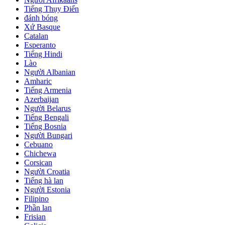
Tiếng Thụy Điển
đánh bóng
Xứ Basque
Catalan
Esperanto
Tiếng Hindi
Lào
Người Albanian
Amharic
Tiếng Armenia
Azerbaijan
Người Belarus
Tiếng Bengali
Tiếng Bosnia
Người Bungari
Cebuano
Chichewa
Corsican
Người Croatia
Tiếng hà lan
Người Estonia
Filipino
Phần lan
Frisian