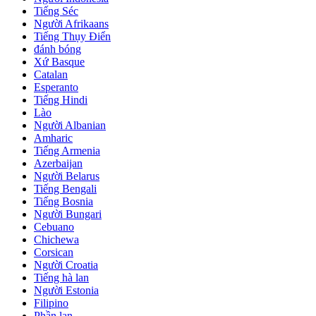
Tiếng Séc
Người Afrikaans
Tiếng Thụy Điển
đánh bóng
Xứ Basque
Catalan
Esperanto
Tiếng Hindi
Lào
Người Albanian
Amharic
Tiếng Armenia
Azerbaijan
Người Belarus
Tiếng Bengali
Tiếng Bosnia
Người Bungari
Cebuano
Chichewa
Corsican
Người Croatia
Tiếng hà lan
Người Estonia
Filipino
Phần lan