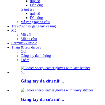
quý cô
Đàn ông
Găng tay
quý cô
Đàn ông
Vá găng tay da cừu
Trẻ sơ sinh đi găng tay và ủng
Mũ
Mũ vải
Mũ da cừu
Earmuff & Insole
Thảm & Gối da cừu
Gối
Găng tay đánh bóng
Thảm
Găng tay da cừu nữ ...
Găng tay da cừu nữ ...