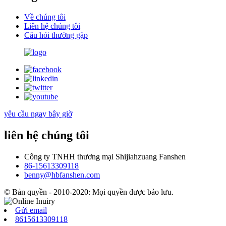
Về chúng tôi
Liên hệ chúng tôi
Câu hỏi thường gặp
yêu cầu ngay bây giờ
liên hệ chúng tôi
Công ty TNHH thương mại Shijiahzuang Fanshen
86-15613309118
benny@hbfanshen.com
© Bản quyền - 2010-2020: Mọi quyền được bảo lưu.
Gửi email
8615613309118