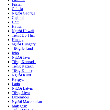
Frisian
Galicia
Người Georgia
Gujarati
Haiti
Hausa
Người Hawaii
Tiếng Do Thái
Hmong
người Hungary
Tiếng Iceland
Igbo
Người Java
Tiếng Kannada
Tiếng Kazakh
Tiếng Khmer
Người Kurd
Kyrgyz
Latin
Người Latvia
Tiếng Litva
Luxembou ..
Người Macedonian
Malagasy