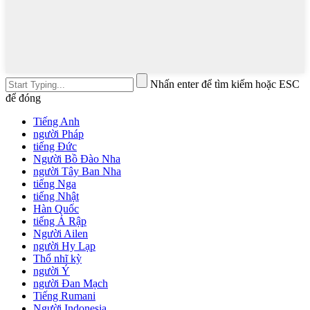
Nhấn enter để tìm kiếm hoặc ESC
để đóng
Tiếng Anh
người Pháp
tiếng Đức
Người Bồ Đào Nha
người Tây Ban Nha
tiếng Nga
tiếng Nhật
Hàn Quốc
tiếng Ả Rập
Người Ailen
người Hy Lạp
Thổ nhĩ kỳ
người Ý
người Đan Mạch
Tiếng Rumani
Người Indonesia