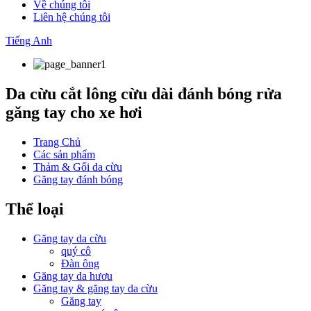
Về chúng tôi
Liên hệ chúng tôi
Tiếng Anh
Da cừu cắt lông cừu dài đánh bóng rửa
găng tay cho xe hơi
Trang Chủ
Các sản phẩm
Thảm & Gối da cừu
Găng tay đánh bóng
Thể loại
Găng tay da cừu
quý cô
Đàn ông
Găng tay da hươu
Găng tay & găng tay da cừu
Găng tay