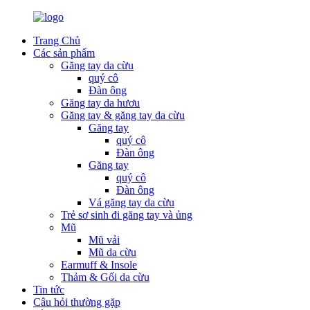
Trang Chủ
Các sản phẩm
Găng tay da cừu
quý cô
Đàn ông
Găng tay da hươu
Găng tay & găng tay da cừu
Găng tay
quý cô
Đàn ông
Găng tay
quý cô
Đàn ông
Vá găng tay da cừu
Trẻ sơ sinh đi găng tay và ủng
Mũ
Mũ vải
Mũ da cừu
Earmuff & Insole
Thảm & Gối da cừu
Tin tức
Câu hỏi thường gặp