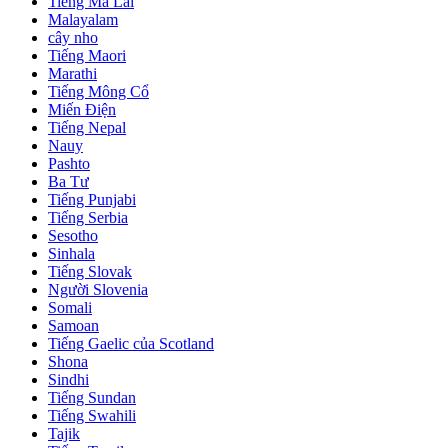
Tiếng Mã Lai
Malayalam
cây nho
Tiếng Maori
Marathi
Tiếng Mông Cổ
Miến Điện
Tiếng Nepal
Nauy
Pashto
Ba Tư
Tiếng Punjabi
Tiếng Serbia
Sesotho
Sinhala
Tiếng Slovak
Người Slovenia
Somali
Samoan
Tiếng Gaelic của Scotland
Shona
Sindhi
Tiếng Sundan
Tiếng Swahili
Tajik