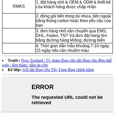
1. đặt hàng nhỏ & OEM & ODM & thiết kế
RMKS
của khách hàng được chấp nhận
2. đóng gói bên trong túi nhựa, bên ngoài
bằng thùng carton hoặc theo yêu cầu của
bạn
3. đơn hàng nhỏ vận chuyển qua EMS,
DHL, Fedex, TNT Và đơn đặt hàng lớn
bằng đường hàng không, đường biển
4. Thời gian dẫn mẫu khoảng 7-10 ngày,
15 ngày nếu cần nhuộm màu
Trước:
New Zealand / Úc thảm lông cừu dài lông cừu đệm ghế
sofa / tấm thảm / tấm da cừu
Kế tiếp:
Gối dài lông cừu Tây Tạng lông chính hãng