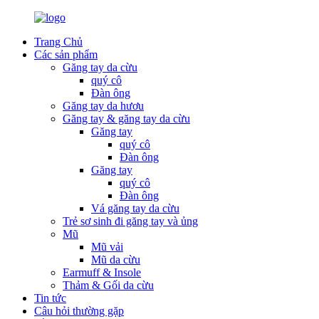
Trang Chủ
Các sản phẩm
Găng tay da cừu
quý cô
Đàn ông
Găng tay da hươu
Găng tay & găng tay da cừu
Găng tay
quý cô
Đàn ông
Găng tay
quý cô
Đàn ông
Vá găng tay da cừu
Trẻ sơ sinh đi găng tay và ủng
Mũ
Mũ vải
Mũ da cừu
Earmuff & Insole
Thảm & Gối da cừu
Tin tức
Câu hỏi thường gặp