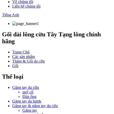
Về chúng tôi
Liên hệ chúng tôi
Tiếng Anh
Gối dài lông cừu Tây Tạng lông chính
hãng
Trang Chủ
Các sản phẩm
Thảm & Gối da cừu
Gối
Thể loại
Găng tay da cừu
quý cô
Đàn ông
Găng tay da hươu
Găng tay & găng tay da cừu
Găng tay