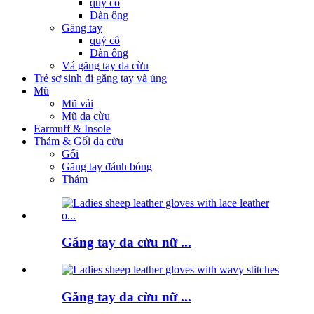
quý cô
Đàn ông
Găng tay
quý cô
Đàn ông
Vá găng tay da cừu
Trẻ sơ sinh đi găng tay và ủng
Mũ
Mũ vải
Mũ da cừu
Earmuff & Insole
Thảm & Gối da cừu
Gối
Găng tay đánh bóng
Thảm
Găng tay da cừu nữ ...
Găng tay da cừu nữ ...