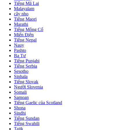
Tiếng Mã Lai
Malayalam
cây nho
Tiếng Maori
Marathi
Tiếng Mông Cổ
Miến Điện
Tiếng Nepal
Nauy
Pashto
Ba Tư
Tiếng Punjabi
Tiếng Serbia
Sesotho
Sinhala
Tiếng Slovak
Người Slovenia
Somali
Samoan
Tiếng Gaelic của Scotland
Shona
Sindhi
Tiếng Sundan
Tiếng Swahili
Tajik