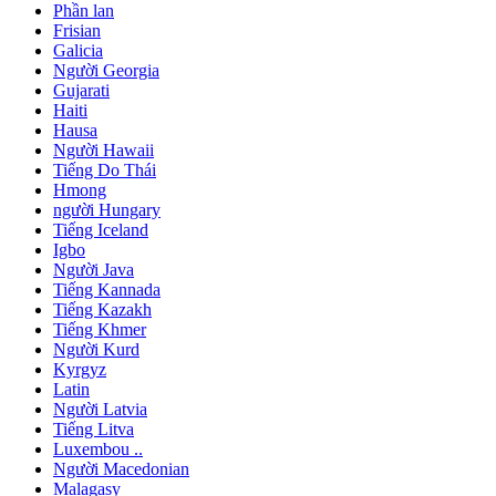
Phần lan
Frisian
Galicia
Người Georgia
Gujarati
Haiti
Hausa
Người Hawaii
Tiếng Do Thái
Hmong
người Hungary
Tiếng Iceland
Igbo
Người Java
Tiếng Kannada
Tiếng Kazakh
Tiếng Khmer
Người Kurd
Kyrgyz
Latin
Người Latvia
Tiếng Litva
Luxembou ..
Người Macedonian
Malagasy