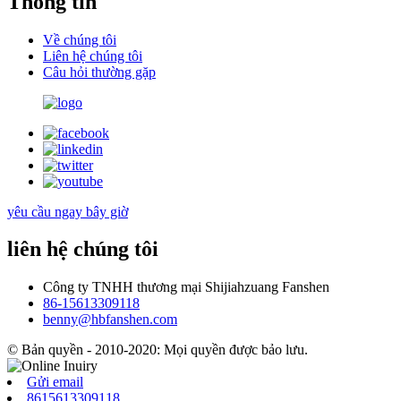
Thông tin
Về chúng tôi
Liên hệ chúng tôi
Câu hỏi thường gặp
yêu cầu ngay bây giờ
liên hệ chúng tôi
Công ty TNHH thương mại Shijiahzuang Fanshen
86-15613309118
benny@hbfanshen.com
© Bản quyền - 2010-2020: Mọi quyền được bảo lưu.
Gửi email
8615613309118