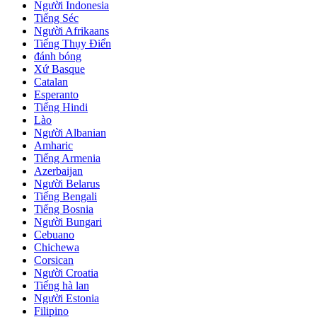
Người Indonesia
Tiếng Séc
Người Afrikaans
Tiếng Thụy Điển
đánh bóng
Xứ Basque
Catalan
Esperanto
Tiếng Hindi
Lào
Người Albanian
Amharic
Tiếng Armenia
Azerbaijan
Người Belarus
Tiếng Bengali
Tiếng Bosnia
Người Bungari
Cebuano
Chichewa
Corsican
Người Croatia
Tiếng hà lan
Người Estonia
Filipino