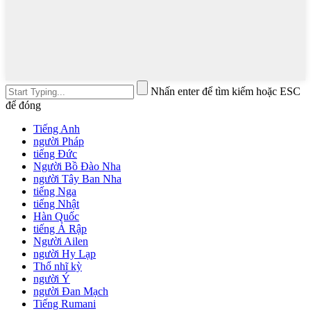
Nhấn enter để tìm kiếm hoặc ESC
để đóng
Tiếng Anh
người Pháp
tiếng Đức
Người Bồ Đào Nha
người Tây Ban Nha
tiếng Nga
tiếng Nhật
Hàn Quốc
tiếng Ả Rập
Người Ailen
người Hy Lạp
Thổ nhĩ kỳ
người Ý
người Đan Mạch
Tiếng Rumani