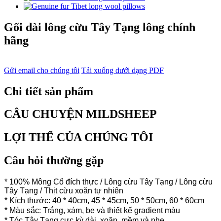
Gối dài lông cừu Tây Tạng lông chính
hãng
Gửi email cho chúng tôi
Tải xuống dưới dạng PDF
Chi tiết sản phẩm
CÂU CHUYỆN MILDSHEEP
LỢI THẾ CỦA CHÚNG TÔI
Câu hỏi thường gặp
* 100% Mông Cổ đích thực / Lông cừu Tây Tạng / Lông cừu
Tây Tạng / Thịt cừu xoăn tự nhiên
* Kích thước: 40 * 40cm, 45 * 45cm, 50 * 50cm, 60 * 60cm
* Màu sắc: Trắng, xám, be và thiết kế gradient màu
* Tóc Tây Tạng cực kỳ dài, xoăn, mềm và nhẹ