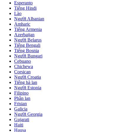
Esperanto
Tiếng Hindi
Lào
Người Albanian
Amharic
Tiếng Armenia
Azerbaijan
Người Belarus
Tiếng Bengali
Tiếng Bosnia
Người Bungari
Cebuano
Chichewa
Corsican
Người Croatia
Tiếng hà lan
Người Estonia
Filipino
Phần lan
Frisian
Galicia
Người Georgia
Gujarati
Haiti
Hausa