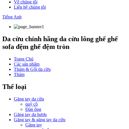
Về chúng tôi
Liên hệ chúng tôi
Tiếng Anh
Da cừu chính hãng da cừu lông ghế ghế
sofa đệm ghế đệm tròn
Trang Chủ
Các sản phẩm
Thảm & Gối da cừu
Thảm
Thể loại
Găng tay da cừu
quý cô
Đàn ông
Găng tay da hươu
Găng tay & găng tay da cừu
Găng tay