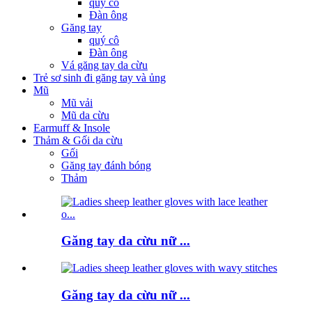
quý cô
Đàn ông
Găng tay
quý cô
Đàn ông
Vá găng tay da cừu
Trẻ sơ sinh đi găng tay và ủng
Mũ
Mũ vải
Mũ da cừu
Earmuff & Insole
Thảm & Gối da cừu
Gối
Găng tay đánh bóng
Thảm
Găng tay da cừu nữ ...
Găng tay da cừu nữ ...