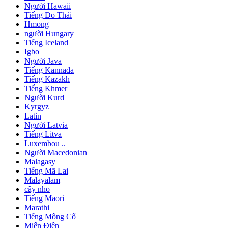
Người Hawaii
Tiếng Do Thái
Hmong
người Hungary
Tiếng Iceland
Igbo
Người Java
Tiếng Kannada
Tiếng Kazakh
Tiếng Khmer
Người Kurd
Kyrgyz
Latin
Người Latvia
Tiếng Litva
Luxembou ..
Người Macedonian
Malagasy
Tiếng Mã Lai
Malayalam
cây nho
Tiếng Maori
Marathi
Tiếng Mông Cổ
Miến Điện