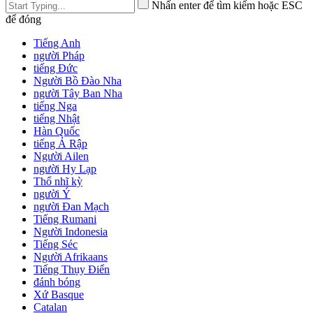
Nhấn enter để tìm kiếm hoặc ESC
để đóng
Tiếng Anh
người Pháp
tiếng Đức
Người Bồ Đào Nha
người Tây Ban Nha
tiếng Nga
tiếng Nhật
Hàn Quốc
tiếng Ả Rập
Người Ailen
người Hy Lạp
Thổ nhĩ kỳ
người Ý
người Đan Mạch
Tiếng Rumani
Người Indonesia
Tiếng Séc
Người Afrikaans
Tiếng Thụy Điển
đánh bóng
Xứ Basque
Catalan