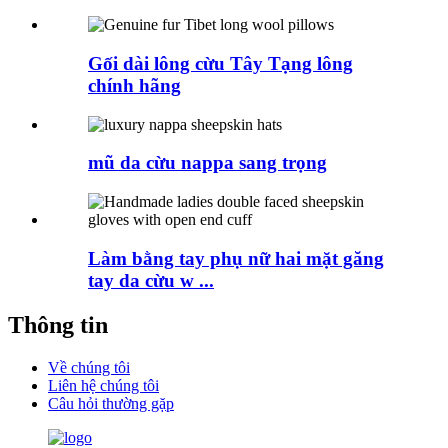
Gối dài lông cừu Tây Tạng lông
chính hãng
mũ da cừu nappa sang trọng
Làm bằng tay phụ nữ hai mặt găng
tay da cừu w ...
Thông tin
Về chúng tôi
Liên hệ chúng tôi
Câu hỏi thường gặp