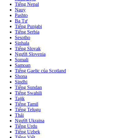
Tiếng Nepal
Nauy
Pashto
Ba Tư
Tiếng Punjabi
Tiếng Serbia
Sesotho
Sinhala
Tiếng Slovak
Người Slovenia
Somali
Samoan
Tiếng Gaelic của Scotland
Shona
Sindhi
Tiếng Sundan
Tiếng Swahili
Tajik
Tiếng Tamil
Tiếng Telugu
Thái
Người Ukraina
Tiếng Urdu
Tiếng Uzbek
Tiếng Việt