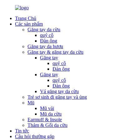
Trang Chủ
Các sản phẩm
Găng tay da cừu
quý cô
Đàn ông
Găng tay da hươu
Găng tay & găng tay da cừu
Găng tay
quý cô
Đàn ông
Găng tay
quý cô
Đàn ông
Vá găng tay da cừu
Trẻ sơ sinh đi găng tay và ủng
Mũ
Mũ vải
Mũ da cừu
Earmuff & Insole
Thảm & Gối da cừu
Tin tức
Câu hỏi thường gặp