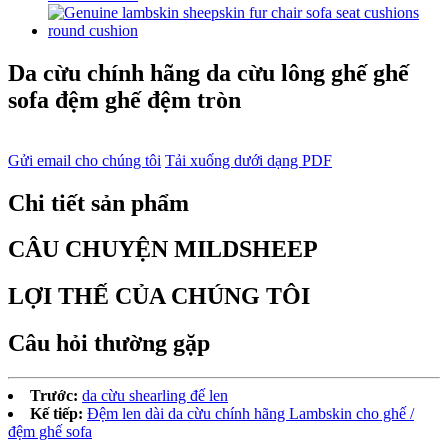
Da cừu chính hãng da cừu lông ghế ghế
sofa đệm ghế đệm tròn
Gửi email cho chúng tôi
Tải xuống dưới dạng PDF
Chi tiết sản phẩm
CÂU CHUYỆN MILDSHEEP
LỢI THẾ CỦA CHÚNG TÔI
Câu hỏi thường gặp
Trước:
da cừu shearling đế len
Kế tiếp:
Đệm len dài da cừu chính hãng Lambskin cho ghế /
đệm ghế sofa