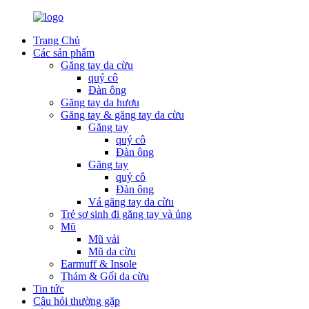
Trang Chủ
Các sản phẩm
Găng tay da cừu
quý cô
Đàn ông
Găng tay da hươu
Găng tay & găng tay da cừu
Găng tay
quý cô
Đàn ông
Găng tay
quý cô
Đàn ông
Vá găng tay da cừu
Trẻ sơ sinh đi găng tay và ủng
Mũ
Mũ vải
Mũ da cừu
Earmuff & Insole
Thảm & Gối da cừu
Tin tức
Câu hỏi thường gặp