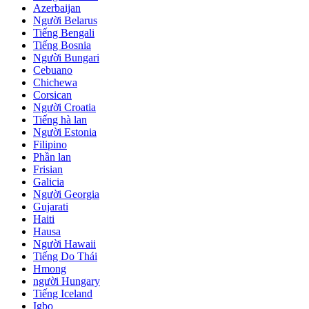
Azerbaijan
Người Belarus
Tiếng Bengali
Tiếng Bosnia
Người Bungari
Cebuano
Chichewa
Corsican
Người Croatia
Tiếng hà lan
Người Estonia
Filipino
Phần lan
Frisian
Galicia
Người Georgia
Gujarati
Haiti
Hausa
Người Hawaii
Tiếng Do Thái
Hmong
người Hungary
Tiếng Iceland
Igbo