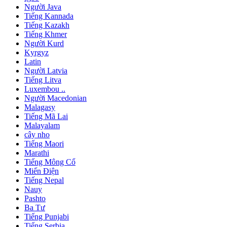
Người Java
Tiếng Kannada
Tiếng Kazakh
Tiếng Khmer
Người Kurd
Kyrgyz
Latin
Người Latvia
Tiếng Litva
Luxembou ..
Người Macedonian
Malagasy
Tiếng Mã Lai
Malayalam
cây nho
Tiếng Maori
Marathi
Tiếng Mông Cổ
Miến Điện
Tiếng Nepal
Nauy
Pashto
Ba Tư
Tiếng Punjabi
Tiếng Serbia