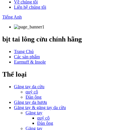
Về chúng tôi
Liên hệ chúng tôi
Tiếng Anh
bịt tai lông cừu chính hãng
Trang Chủ
Các sản phẩm
Earmuff & Insole
Thể loại
Găng tay da cừu
quý cô
Đàn ông
Găng tay da hươu
Găng tay & găng tay da cừu
Găng tay
quý cô
Đàn ông
Găng tay