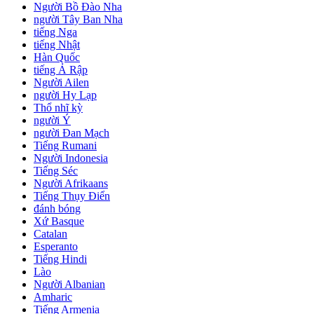
Người Bồ Đào Nha
người Tây Ban Nha
tiếng Nga
tiếng Nhật
Hàn Quốc
tiếng Ả Rập
Người Ailen
người Hy Lạp
Thổ nhĩ kỳ
người Ý
người Đan Mạch
Tiếng Rumani
Người Indonesia
Tiếng Séc
Người Afrikaans
Tiếng Thụy Điển
đánh bóng
Xứ Basque
Catalan
Esperanto
Tiếng Hindi
Lào
Người Albanian
Amharic
Tiếng Armenia