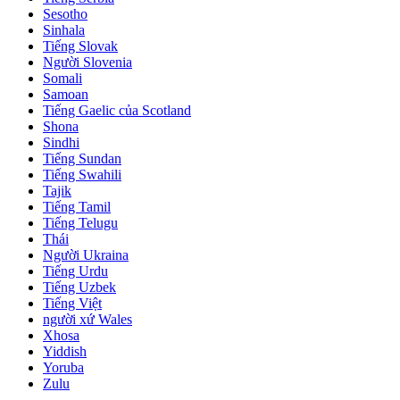
Sesotho
Sinhala
Tiếng Slovak
Người Slovenia
Somali
Samoan
Tiếng Gaelic của Scotland
Shona
Sindhi
Tiếng Sundan
Tiếng Swahili
Tajik
Tiếng Tamil
Tiếng Telugu
Thái
Người Ukraina
Tiếng Urdu
Tiếng Uzbek
Tiếng Việt
người xứ Wales
Xhosa
Yiddish
Yoruba
Zulu