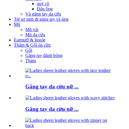
quý cô
Đàn ông
Vá găng tay da cừu
Trẻ sơ sinh đi găng tay và ủng
Mũ
Mũ vải
Mũ da cừu
Earmuff & Insole
Thảm & Gối da cừu
Gối
Găng tay đánh bóng
Thảm
Găng tay da cừu nữ ...
Găng tay da cừu nữ ...