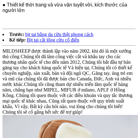
● Thiết kế thời trang và vừa vặn tuyệt vời, kích thước của
người lớn
Trước:
bịt tai bằng da cừu thật phong cách
Kế tiếp:
Bịt tai cắt lông cừu cổ điển
MILDSHEEP được thành lập vào năm 2002, khi đó là một xưởng
thủ công Chúng tôi đã làm công việc cắt và khâu tay cho các
thương nhân quốc tế cho đến năm 2012, Chúng tôi bắt đầu tự bán
găng tay cho khách hàng quốc tế Và hiện tại, Chúng tôi có thiết kế
chuyên nghiệp, sản xuất, bán và đội ngũ QC, Găng tay, ủng trẻ em
và mũ của chúng tôi đã được bán cho Canada, Đức, Anh và nhiều
nước khác.Chúng tôi cũng tham dự nhiều triển lãm quốc tế hàng
năm, chẳng hạn như MIPEL, MIFUR ở milano, APLF ở Hồng
Kông. Chúng tôi quen thuộc với các điều khoản và quy tắc thương
mại quốc tế khác nhau, Cũng rất quen thuộc với quy trình xuất
khẩu, Vì vậy, Bất kỳ câu hỏi nào, vui lòng cho chúng tôi biết!
Chúng tôi sẽ cố gắng hết sức để trợ giúp!