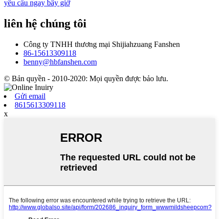
yêu cầu ngay bây giờ
liên hệ chúng tôi
Công ty TNHH thương mại Shijiahzuang Fanshen
86-15613309118
benny@hbfanshen.com
© Bản quyền - 2010-2020: Mọi quyền được bảo lưu.
Gửi email
8615613309118
x