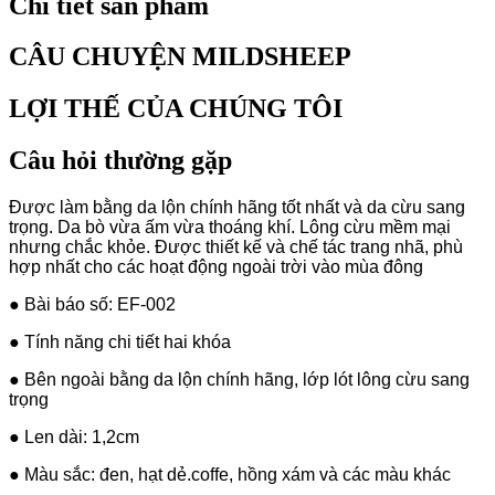
Chi tiết sản phẩm
CÂU CHUYỆN MILDSHEEP
LỢI THẾ CỦA CHÚNG TÔI
Câu hỏi thường gặp
Được làm bằng da lộn chính hãng tốt nhất và da cừu sang
trọng. Da bò vừa ấm vừa thoáng khí. Lông cừu mềm mại
nhưng chắc khỏe. Được thiết kế và chế tác trang nhã, phù
hợp nhất cho các hoạt động ngoài trời vào mùa đông
● Bài báo số: EF-002
● Tính năng chi tiết hai khóa
● Bên ngoài bằng da lộn chính hãng, lớp lót lông cừu sang
trọng
● Len dài: 1,2cm
● Màu sắc: đen, hạt dẻ.coffe, hồng xám và các màu khác